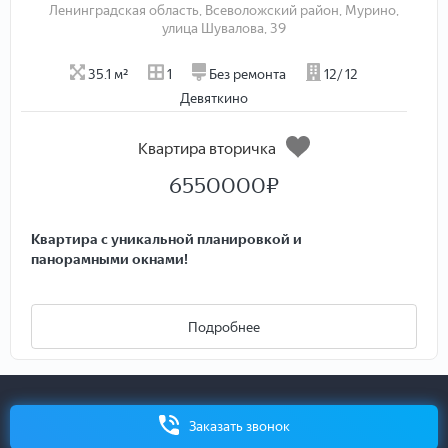
Ленинградская область, Всеволожский район, Мурино,
улица Шувалова, 39
35.1 м²
1
Без ремонта
12/ 12
Девяткино
Квартира вторичка
6550000
₽
Квартира с уникальной планировкой и
панорамными окнами!
Эту квартиру можно купить по ставке 11,9% на весь
срок.
Подробнее
ID-9109
- при звонке скажите ID оператору и Вас сразу
переведут на менеджера объекта!
Представляем вашему вниманию уютную и светлую
Заказать звонок
однокомнатную квартиру в монолитном доме!