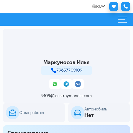
RU
Маркуносов Илья
79657709109
9109@lenstroymonolit.com
Автомобиль
Опыт работы
Нет