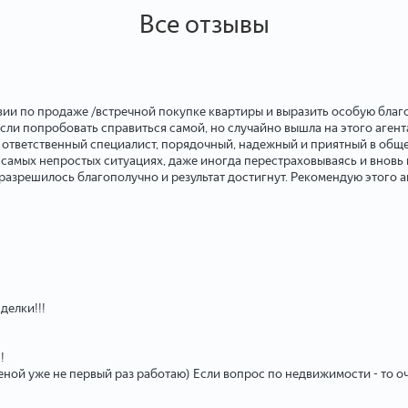
Все отзывы
вии по продаже /встречной покупке квартиры и выразить особую бла
ли попробовать справиться самой, но случайно вышла на этого агента
ь ответственный специалист, порядочный, надежный и приятный в обще
 в самых непростых ситуациях, даже иногда перестраховываясь и внов
е разрешилось благополучно и результат достигнут. Рекомендую этого
делки!!!
!
еной уже не первый раз работаю) Если вопрос по недвижимости - то 