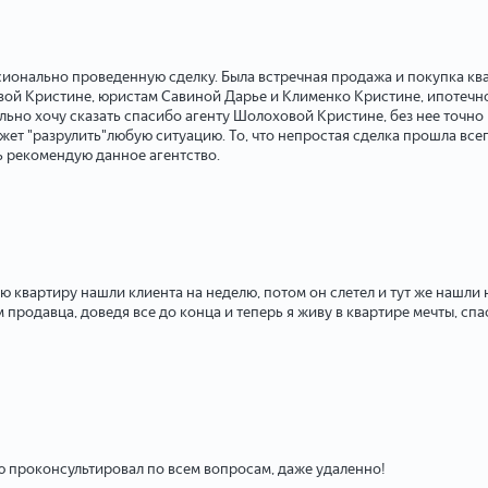
сионально проведенную сделку. Была встречная продажа и покупка кв
овой Кристине, юристам Савиной Дарье и Клименко Кристине, ипотеч
ельно хочу сказать спасибо агенту Шолоховой Кристине, без нее точно
жет "разрулить"любую ситуацию. То, что непростая сделка прошла всего
ь рекомендую данное агентство.
ю квартиру нашли клиента на неделю, потом он слетел и тут же нашли
м продавца, доведя все до конца и теперь я живу в квартире мечты, с
 проконсультировал по всем вопросам, даже удаленно!