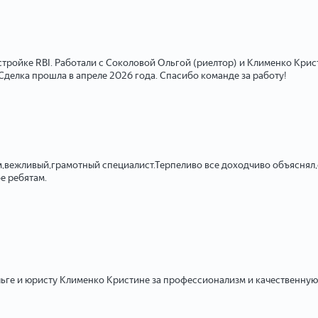
тройке RBI. Работали с Соколовой Ольгой (риелтор) и Клименко Кри
делка прошла в апреле 2026 года. Спасибо команде за работу!
вежливый,грамотный специалист.Терпеливо все доходчиво объяснял,о
е ребятам.
ге и юристу Клименко Кристине за профессионализм и качественную 