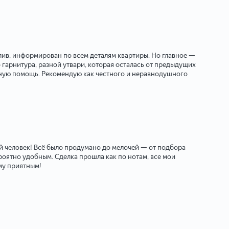
лив, информирован по всем деталям квартиры. Но главное —
 гарнитура, разной утвари, которая осталась от предыдущих
льную помощь. Рекомендую как честного и неравнодушного
ый человек! Всё было продумано до мелочей — от подбора
оятно удобным. Сделка прошла как по нотам, все мои
му приятным!