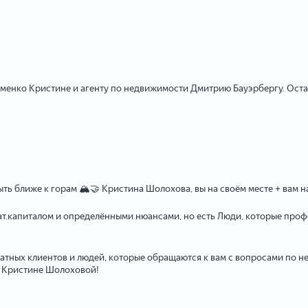
нко Кристине и агенту по недвижимости Дмитрию Бауэрбергу. Осталос
быть ближе к горам 🏔🤝 Кристина Шолохова, вы на своём месте + вам 
 мат.капиталом и определёнными нюансами, но есть Люди, которые проф
ватных клиентов и людей, которые обращаются к вам с вопросами по 
к Кристине Шолоховой!