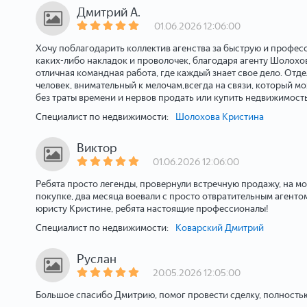
Дмитрий А.
01.06.2026 12:06:00
Хочу поблагодарить коллектив агенства за быструю и профес
каких-либо накладок и проволочек, благодаря агенту Шолох
отличная командная работа, где каждый знает свое дело. Отд
человек, внимательный к мелочам,всегда на связи, который мо
без траты времени и нервов продать или купить недвижимост
Специалист по недвижимости:
Шолохова Кристина
Виктор
01.06.2026 12:06:00
Ребята просто легенды, провернули встречную продажу, на мо
покупке, два месяца воевали с просто отвратительным агенто
юристу Кристине, ребята настоящие профессионалы!
Специалист по недвижимости:
Коварский Дмитрий
Руслан
20.05.2026 12:05:00
Большое спасибо Дмитрию, помог провести сделку, полностью