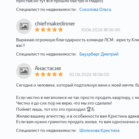
простые,но тут все прошло быстро и гладко)
Специалист по недвижимости:
Соколова Ольга
chiefmakedinner
10.06.2026 18:06:00
Выражаю огромную благодарность команде ЛСМ , юристу Климе
вас!!
Специалист по недвижимости:
Бауэрберг Дмитрий
Анастасия
02.06.2026 18:06:00
Сегодня о человеке, который подтолкнул меня к моей мечте, 
Если честно в мегаполисе не так просто продать квартиру, с
Честно я до сих пор не верю, что мы это сделали!
Поймёт лишь, тот кто это проходил 🏆💪
Желаю вашему агентству, и в особенности вам Кристина адек
Если вам нужно грамотно продать жилье, то вам однозначно 
Специалист по недвижимости:
Шолохова Кристина