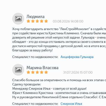
Людмила
03.08.2026 14:08:00
Хочу поблагодарить агентство "ЛенСтройМонолит" в содейст
при содействии юриста Кристины Клименко. Сначала были мыс
доверить ей решение этой непростой задачи. Гульнара - очен
обладает - это до конца отстаивать интересы своего клиента
достался непростой продавец с детской долей, но в итоге вс
благодарю за вашу работу!
Специалист по недвижимости:
Анциферова Гульнара
Марина Власова
31.07.2026 15:07:00
Спасибо большое за оперативность и помощь на всех этапах с
Сделку проводили:
Менеджер Смирнов Илья - советую от всей души!
Юрист Клименко Кристина - компетентная и очень отзывчивая
Ну и руководителю Никитиной Елене отдельно Спасибо!. С Ел
Специалист по недвижимости:
Смирнов Илья