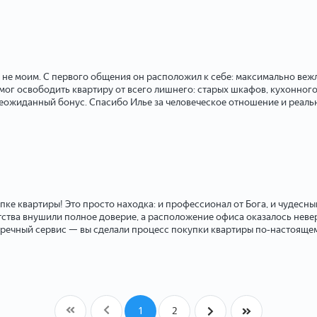
а не моим. С первого общения он расположил к себе: максимально веж
мог освободить квартиру от всего лишнего: старых шкафов, кухонного
и неожиданный бонус. Спасибо Илье за человеческое отношение и реа
упке квартиры! Это просто находка: и профессионал от Бога, и чудесн
ства внушили полное доверие, а расположение офиса оказалось невер
упречный сервис — вы сделали процесс покупки квартиры по‑настояще
1
2