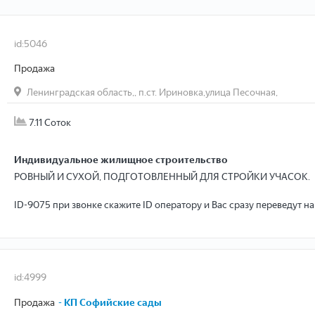
id:5046
Продажа
Ленинградская область,, п.ст. Ириновка,улица Песочная,
7.11 Соток
Индивидуальное жилищное строительство
РОВНЫЙ И СУХОЙ, ПОДГОТОВЛЕННЫЙ ДЛЯ СТРОЙКИ УЧАСОК.
ID-9075 при звонке скажите ID оператору и Вас сразу переведут н
ОБ ОБЪЕКТЕ:
1. ИЖС (Можно прописаться).
2. Участок правильно прямоугольной формы.
3. Находится на земле населенного пункта
id:4999
4. Улица застроена и заселена
Продажа
- КП Софийские сады