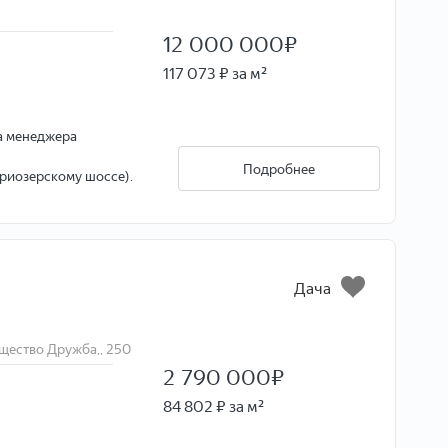
12 000 000
₽
117 073 ₽ за м²
ое.
на менеджера
щного строительства
Подробнее
риозерскому шоссе).
кие сады!
Дача
ВКЮЧИМ УЧАСТОК В
ать ремонт "под
щество Дружба,, 250
й кошелек.
2 790 000
₽
ти!!!
84 802 ₽ за м²
я жизни: