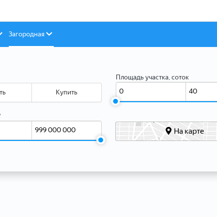
Загородная
Площадь участка, соток
ть
Купить
₽
На карте