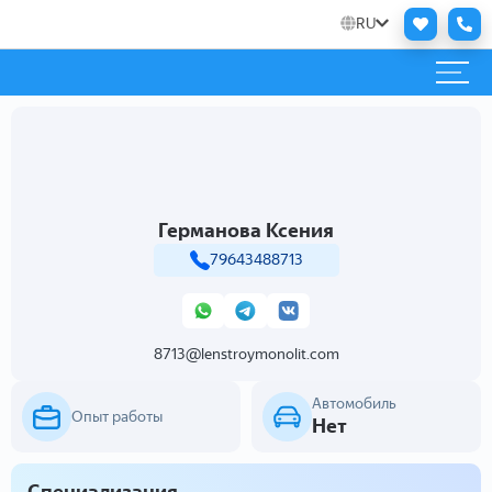
RU
Германова Ксения
79643488713
8713@lenstroymonolit.com
Автомобиль
Опыт работы
Нет