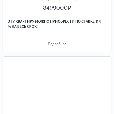
8499000
₽
ЭТУ
КВАРТИРУ МОЖНО ПРИОБРЕСТИ ПО СТАВКЕ 11,9
% НА ВЕСЬ СРОК!
ID-8713 — при звонке скажите ID оператору, и вас
сразу переведут на менеджера объекта.
Подробнее
Продаются уютная и светлая 3-комнатная квартира общей
площадью 60,9 м². Квартира расположена на 5-м этаже 5-
этажного панельного дома. Окна выходят в две стороны
тихого и зелёного района, где хорошо развита
инфраструктура — рядом много детских садов, магазинов
и школ.
Площадь кухни составляет 6.7 м², что позволит с
комфортом разместить необходимую мебель и технику.
Три комнаты предоставляют достаточно пространства для
всей семьи, а общая площадь квартиры позволит
организовать пространство так, как вам удобно — будь то
создание домашнего офиса, игровой комнаты для детей