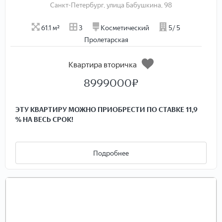
Санкт-Петербург, улица Бабушкина, 98
61.1 м²
3
Косметический
5/ 5
Пролетарская
Квартира вторичка
8999000
₽
ЭТУ КВАРТИРУ МОЖНО ПРИОБРЕСТИ ПО СТАВКЕ 11,9
% НА ВЕСЬ СРОК!
ID-8713 — при звонке скажите ID оператору, и вас
сразу переведут на менеджера объекта.
Подробнее
Продаётся светлая и уютная трёхкомнатная квартира
общей площадью 61,1 м². Жилая площадь составляет 44 м²,
а площадь кухни — 7,6 м². Квартира расположена на 5-м
этаже 5-этажного дома в тихом и зелёном районе с
хорошо развитой инфраструктурой. Рядом находятся
детские сады, школы, магазины и кофейни — всё, что