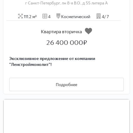
г Санкт-Петербург, лн 8-я В.О., д 55 литера А
111.2 м²
4
Косметический
4/ 7
Квартира вторичка
26 400 000
₽
Экcклюзивное пpeдлoжeниe от компании
"Ленcтрoймонолит"!
ID-2710 - при звонке скажите ID оператору и Вас сразу
переведут на менеджера объекта!
Подробнее
ЭТУ KВАPTИPУ MOЖНО KУПИTЬ ПО СTABКE 12,25% HA
ВЕCЬ CРOK!
✨
4-х комнатная квартира площадью 111,2м² на
Васильевском острове в 5 минутах ходьбы от станции
метро "Василеостровская" !
✨