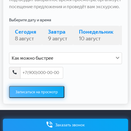
посещение предложения и проведёт вам экскурсию.
Выберите дату и время
Сегодня
Завтра
Понедельник
В
8 август
9 август
10 август
11
Как можно быстрее
Записаться на просмотр
Заказать звонок