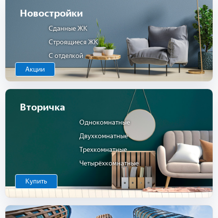
Новостройки
Сданные ЖК
Строящиеся ЖК
С отделкой
Акции
Вторичка
Однокомнатные
Двухкомнатные
Трехкомнатные
Четырёхкомнатные
Купить