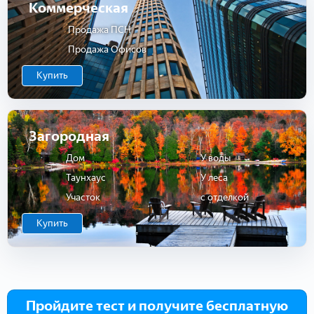
Коммерческая
Продажа ПСН
Продажа Офисов
Купить
Загородная
Дом
У воды
Таунхаус
У леса
Участок
с отделкой
Купить
Пройдите тест и получите бесплатную