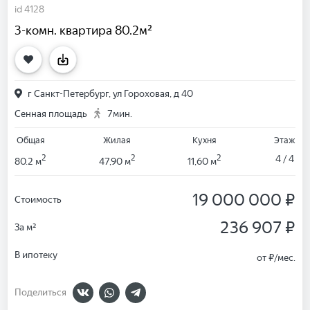
id 4128
3-комн. квартира 80.2м²
г Санкт-Петербург, ул Гороховая, д 40
Сенная площадь
7мин.
Общая
Жилая
Кухня
Этаж
2
2
2
4 / 4
80.2 м
47,90 м
11,60 м
19 000 000 ₽
Стоимость
236 907 ₽
За м²
В ипотеку
от
₽/мес.
Поделиться