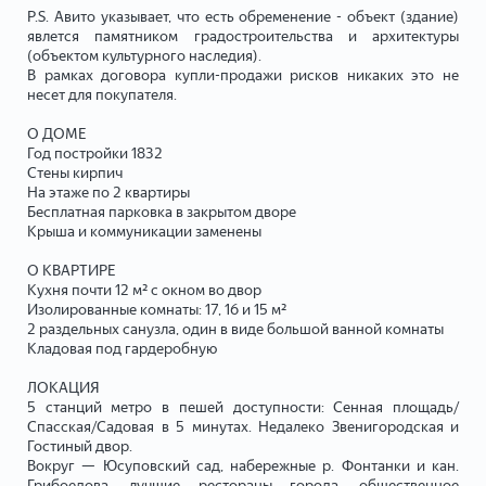
P.S. Авито указывает, что есть обременение - объект (здание)
явлется памятником градостроительства и архитектуры
(объектом культурного наследия).
В рамках договора купли-продажи рисков никаких это не
несет для покупателя.
О ДОМЕ
Год постройки 1832
Стены кирпич
На этаже по 2 квартиры
Бесплатная парковка в закрытом дворе
Крыша и коммуникации заменены
О КВАРТИРЕ
Кухня почти 12 м² с окном во двор
Изолированные комнаты: 17, 16 и 15 м²
2 раздельных санузла, один в виде большой ванной комнаты
Кладовая под гардеробную
ЛОКАЦИЯ
5 станций метро в пешей доступности: Сенная площадь/
Спасская/Садовая в 5 минутах. Недалеко Звенигородская и
Гостиный двор.
Вокруг — Юсуповский сад, набережные р. Фонтанки и кан.
Грибоедова, лучшие рестораны города, общественное