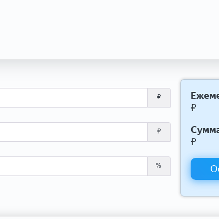
Ежеме
₽
₽
Сумма
₽
₽
%
О