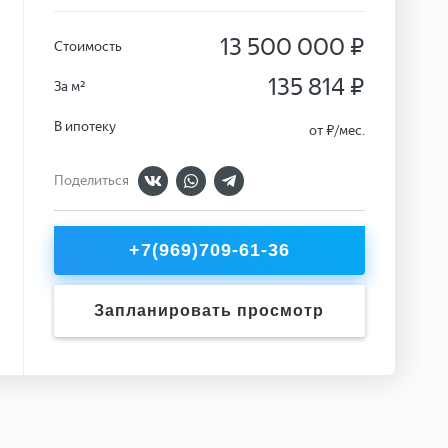
13 500 000 ₽
Стоимость
135 814 ₽
За м²
В ипотеку
от
₽/мес.
Поделиться
+7(969)709-61-36
Запланировать просмотр