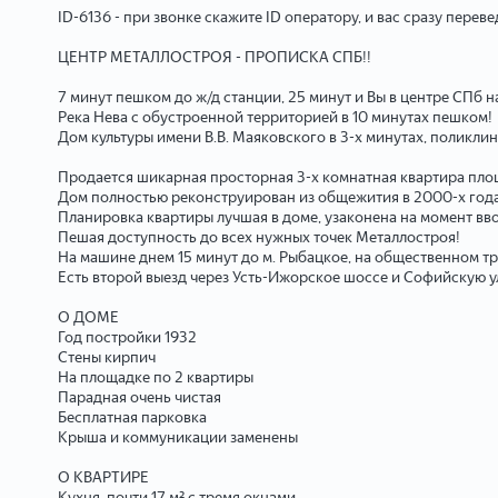
ID-6136 - при звонке скажите ID оператору, и вас сразу перев
ЦЕНТР МЕТАЛЛОСТРОЯ - ПРОПИСКА СПБ!!
7 минут пешком до ж/д станции, 25 минут и Вы в центре СПб 
Река Нева с обустроенной территорией в 10 минутах пешком!
Дом культуры имени В.В. Маяковского в 3-х минутах, поликлини
Продается шикарная просторная 3-х комнатная квартира площа
Дом полностью реконструирован из общежития в 2000-х года
Планировка квартиры лучшая в доме, узаконена на момент вво
Пeшая дocтупность до вcех нужных точек Металлостроя!
На машине днем 15 минут до м. Рыбацкое, на общественном тр
Есть второй выезд через Усть-Ижорское шоссе и Софийскую ул
О ДОМЕ
Год постройки 1932
Стены кирпич
На площадке по 2 квартиры
Парадная очень чистая
Бесплатная парковка
Крыша и коммуникации заменены
О КВАРТИРЕ
Кухня почти 17 м² с тремя окнами