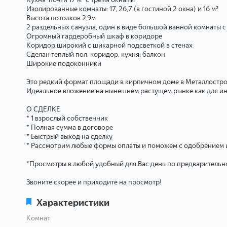
Изолированные комнаты: 17, 26,7 (в гостиной 2 окна) и 16 м²
Высота потолков 2,9м
2 раздельных санузла, один в виде большой ванной комнаты 
Огромный гардеробный шкаф в коридоре
Коридор широкий с шикарной подсветкой в стенах
Сделан теплый пол: коридор, кухня, балкон
Широкие подоконники
Это редкий формат площади в кирпичном доме в Металлострое
Идеальное вложение на нынешнем растущем рынке как для инв
О СДЕЛКЕ
* 1 взрослый собственник
* Полная сумма в договоре
* Быстрый выход на сделку
* Рассмотрим любые формы оплаты и поможем с одобрением и
*Просмотры в любой удобный для Вас день по предварительн
Звоните скорее и приходите на просмотр!
Характеристики
Комнат