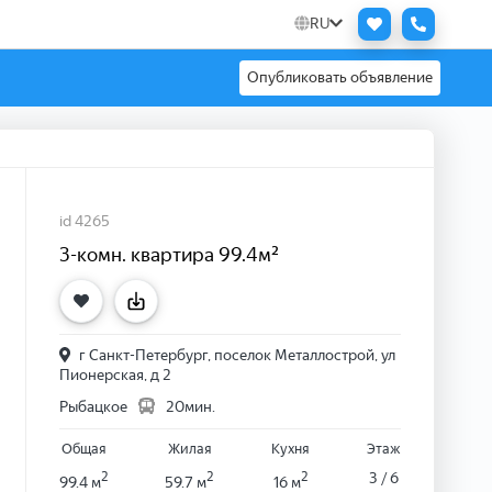
RU
Опубликовать объявление
id 4265
3-комн. квартира 99.4м²
г Санкт-Петербург, поселок Металлострой, ул
Пионерская, д 2
Рыбацкое
20мин.
Общая
Жилая
Кухня
Этаж
2
2
2
3 / 6
99.4 м
59.7 м
16 м