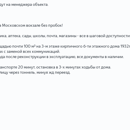
едут на менеджера объекта.
на Московском вокзале без пробок!
ка, аптека, сады, школы, почта, магазины - все в шаговой доступности
дью почти 100 м² на 3-м этаже кирпичного 6-ти этажного дома 1932г.
х с заменой всех коммуникаций.
да после реконструкции в эксплуатацию, все документы в наличии.
анспорте 20 минут, остановка в 3-х минутах ходьбы от дома.
ицу через тоннель, минуя жд переезд.