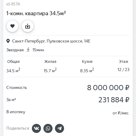
id 4576
1-комн. квартира 34.5м²
Санкт-Петербург, Пулковское шоссе, 14Е
Звездная
15мин.
Общая
Жилая
Кухня
Этаж
2
2
2
12 / 23
34.5 м
15.7 м
8.35 м
8 000 000 ₽
Стоимость
231 884 ₽
За м²
В ипотеку
от
₽/мес.
Поделиться