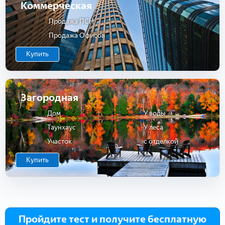
Коммерческая
Продажа ПСН
Продажа Офисов
Купить
Загородная
Дом
У воды
Таунхаус
У леса
Участок
с отделкой
Купить
Пройдите тест и получите бесплатную