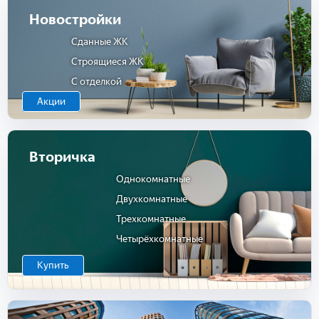
Новостройки
Сданные ЖК
Строящиеся ЖК
С отделкой
Акции
Вторичка
Однокомнатные
Двухкомнатные
Трехкомнатные
Четырёхкомнатные
Купить