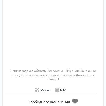
Этаж
Этажей
Состояние
Комнатность
1
2
3
4
5
6+
Общая площадь
Жилая площадь
Площадь кухни
Стоимость
Ленинградская область, Всеволожский район, Заневское
городское поселение, городской посёлок Янино-1, 7-я
линия, 1
Отправить
56.7 м²
1/ 12
Cвободного назначения