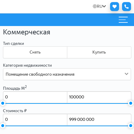
RU
Оценка недвижимости online
Заполните форму, и мы бесплатно в течении часа рассчитаем
Коммерческая
максимальную и минимальную цену и сроки продажи вашей
квартиры — это поможет вам увеличить спрос и быстрее продать
Тип сделки
недвижимость, а также аргументированно торговаться с
покупателями.
Снять
Купить
При оценке учитываются все особенности — от характеристик
объекта до социального статуса жильцов дома, выясняются
Категория недвижимости
перспективы развития района и цены на похожие лоты в вашем
Помещение свободного назначения
районе.
Персональные данные
2
Площадь М
Стоимость ₽