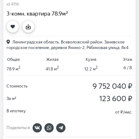
id 4116
3-комн. квартира 78.9м²
Ленинградская область, Всеволожский район, Заневское
городское поселение, деревня Янино-2, Рябиновая улица, 8к4
Общая
Жилая
Кухня
Этаж
2
2
2
6 / 8
78.9 м
41.8 м
12.2 м
9 752 040 ₽
Стоимость
123 600 ₽
За м²
В ипотеку
от
₽/мес.
Поделиться