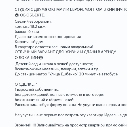
СТУДИЯ С ДВУМЯ ОКНАМИ И ЕВРОРЕМОНТОМ В КИРПИЧН
🏠 ОБ ОБЪЕКТЕ:
Свежий евроремонт.
комната 18.2 кв.м.
балкон 6 кв.м.
Два окна: возможность зонирования.
Кирпичный дом.
В квартире остается все новым владельцам!
ОТЛИЧНЫЙ ВАРИАНТ ДЛЯ ЖИЗНИ И СДАЧИ В АРЕНДУ.
О ЛОКАЦИИ:🚇
Детский сад и школа в пешей доступности;
Всевозможные магазины, пекарни, аптеки и т.д.
До станции метро "Улица Дыбенко" 20 минут на автобусе
О СДЕЛКЕ: *
1 взрослый собственник;
Без детских долей, полная стоимость в договоре;
Без ограничений и обременений;
Рассмотрим любую форму оплаты. Не упусти шанс первым посм
Не упусти шанс первым посмотреть эту квартиру. Идеальна для
Звоните!!!!!! Записывайтесь на просмотр квартиры прямо сейч