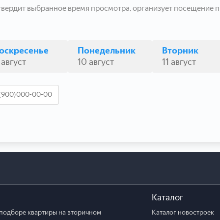
твердит выбранное время просмотра, организует посещение п
оскресенье
Понедельник
Вторник
 август
10 август
11 август
Каталог
подборе квартиры на вторичном
Каталог новостроек