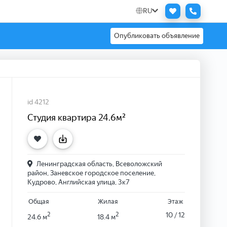
RU
Опубликовать объявление
id 4212
Студия квартира 24.6м²
Ленинградская область, Всеволожский
район, Заневское городское поселение,
Кудрово, Английская улица, 3к7
Общая
Жилая
Этаж
2
2
10 / 12
24.6 м
18.4 м