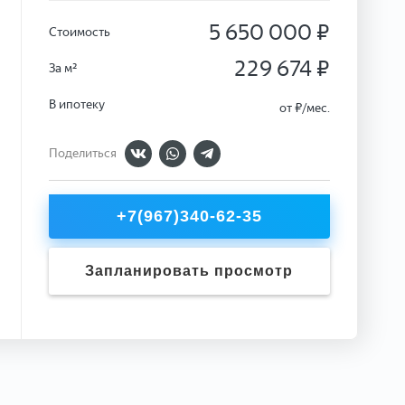
5 650 000 ₽
Стоимость
229 674 ₽
За м²
В ипотеку
от
₽/мес.
Поделиться
+7(967)340-62-35
Запланировать просмотр