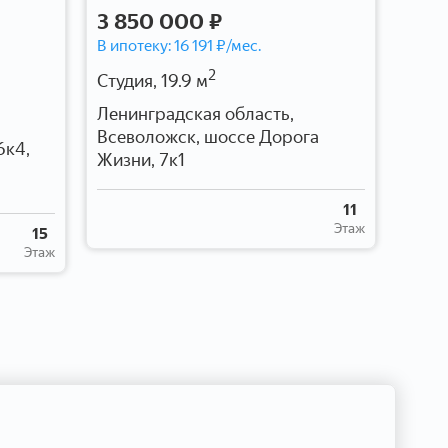
3 850 000 ₽
6 3
В ипотеку:
16 191
₽/мес.
В ипо
2
Студия, 19.9 м
Студи
Ленинградская область,
г Са
Всеволожск, шоссе Дорога
Коро
6к4,
Жизни, 7к1
Комен
11
Этаж
15
Этаж