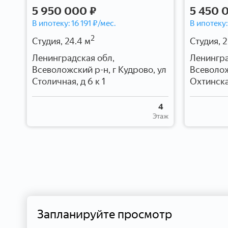
5 950 000 ₽
5 450 
В ипотеку:
16 191
₽/мес.
В ипотеку
2
Студия, 24.4 м
Студия, 2
Ленинградская обл,
Ленингра
Всеволожский р-н, г Кудрово, ул
Всеволож
,
Столичная, д 6 к 1
Охтинска
4
Этаж
2
таж
Запланируйте просмотр