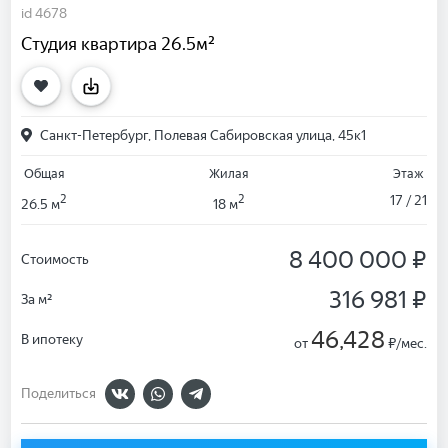
id 4678
Студия квартира 26.5м²
Санкт-Петербург, Полевая Сабировская улица, 45к1
Общая
Жилая
Этаж
2
2
17 / 21
26.5 м
18 м
8 400 000 ₽
Стоимость
316 981 ₽
За м²
46,428
В ипотеку
от
₽/мес.
Поделиться