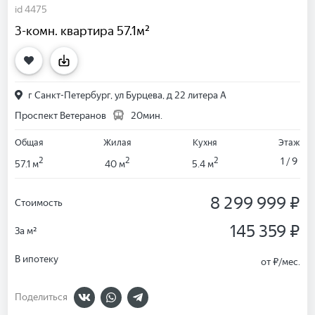
id 4475
3-комн. квартира 57.1м²
г Санкт-Петербург, ул Бурцева, д 22 литера А
Проспект Ветеранов
20мин.
Общая
Жилая
Кухня
Этаж
2
2
2
1 / 9
57.1 м
40 м
5.4 м
8 299 999 ₽
Стоимость
145 359 ₽
За м²
В ипотеку
от
₽/мес.
Поделиться