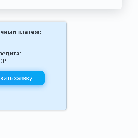
чный платеж:
редита:
0
₽
вить заявку