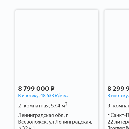
8 799 000 ₽
8 299 
В ипотеку:
48,633
₽/мес.
В ипотеку
2
2 -комнатная, 57.4 м
3 -комнат
Ленинградская обл, г
г Санкт-П
и,
Всеволожск, ул Ленинградская,
22 литер
д 32 к 1
Проспект В