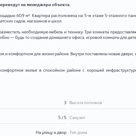
 переведут на менеджера объекта.
ощадью 60,9 м². Квартира расположена на 5-м этаже 5-этажного пане
етских садов, магазинов и школ.
 разместить необходимую мебель и технику. Три комнаты предоставля
добно — будь то создание домашнего офиса, игровой комнаты для дет
ом и комфортном для жизни районе. Внутри поставлены новые двери, 
т комфортное жильё в спокойном районе с хорошей инфраструктур
3
Высота потолков
5 / 5
Санузел
На улицу и двор
Тип дома