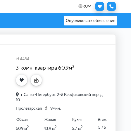
RU
Опубликовать объявление
id 4484
3-комн. квартира 60.9м²
г Санкт-Петербург, 2-й Рабфаковский пер, д
10
Пролетарская
9мин.
Общая
Жилая
Кухня
Этаж
2
2
2
5 / 5
60.9 м
43.9 м
6.7 м