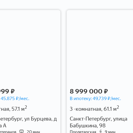
999 ₽
8 999 000 ₽
:
45,875
₽/мес.
В ипотеку:
49,739
₽/мес.
2
2
ная, 57.1 м
3 -комнатная, 61.1 м
етербург, ул Бурцева, д
Санкт-Петербург, улица
а А
Бабушкина, 98
етеранов
20 мин.
Пролетарская
9 мин.