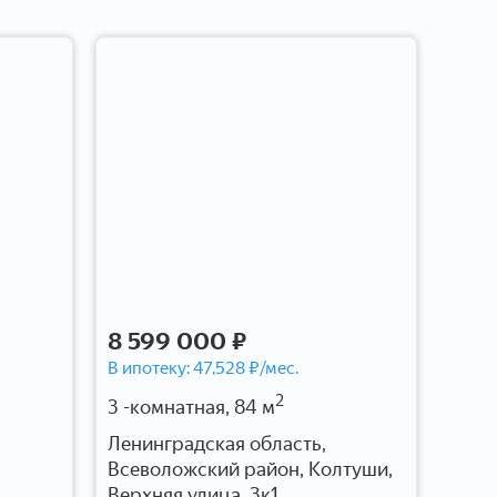
8 599 000 ₽
8 7
В ипотеку:
47,528
₽/мес.
В ипо
2
3 -комнатная, 84 м
2 -ко
Ленинградская область,
Лени
Всеволожский район, Колтуши,
Всев
Верхняя улица, 3к1
д 32 