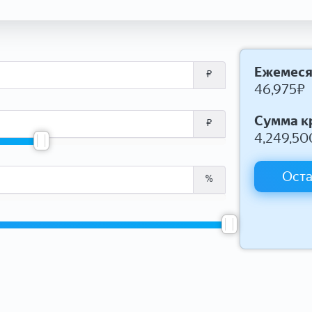
Ежемеся
₽
46,975
₽
Сумма к
₽
4,249,50
Оста
%