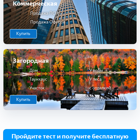
Коммерческая
Продажа ПСН
Продажа Офисов
Купить
Загородная
Дом
У воды
Таунхаус
У леса
Участок
с отделкой
Купить
Пройдите тест и получите бесплатную