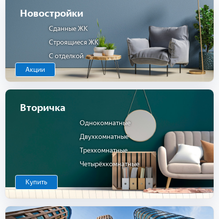
Новостройки
Сданные ЖК
Строящиеся ЖК
С отделкой
Акции
Вторичка
Однокомнатные
Двухкомнатные
Трехкомнатные
Четырёхкомнатные
Купить