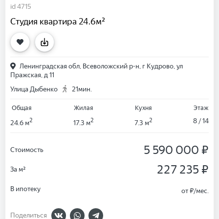
id 4715
Студия квартира 24.6м²
Ленинградская обл, Всеволожский р-н, г Кудрово, ул
Пражская, д 11
Улица Дыбенко
21мин.
Общая
Жилая
Кухня
Этаж
2
2
2
8 / 14
24.6 м
17.3 м
7.3 м
5 590 000 ₽
Стоимость
227 235 ₽
За м²
В ипотеку
от
₽/мес.
Поделиться