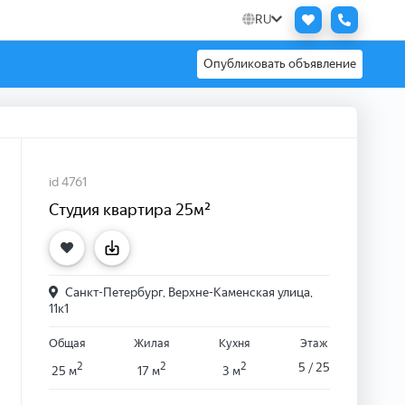
RU
Опубликовать объявление
id 4761
Студия квартира 25м²
Санкт-Петербург, Верхне-Каменская улица,
11к1
Общая
Жилая
Кухня
Этаж
2
2
2
5 / 25
25 м
17 м
3 м