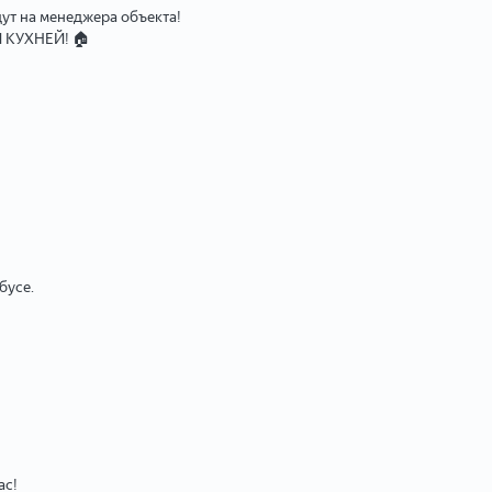
дут на менеджера объекта!
КУХНЕЙ! 🏠
бусе.
ас!