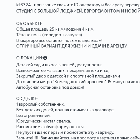
id:3324 - при звонке скажите ID оператору и Вас сразу переве
СТУДИЯ С БОЛЬШОЙ ЛОДЖИЕЙ, ЕВРОРЕМОНТОМ И НОВОЙ 
ОБ ОБЪЕКТЕ:
Общая площадь 25 кв.м+лоджия 4 кв.м.
Тёплые полы (коридор + санузел)
В квартире все остается новым владельцам!
ОТЛИЧНЫЙ ВАРИАНТ ДЛЯ ЖИЗНИ И СДАЧИ В АРЕНДУ.
О ЛОКАЦИИ:🚇
Детский сад и школа в пешей доступности;
Всевозможные магазины, пекарни, аптеки и т.д.
Закрытый двор с детской и спортивной площадками
До станции метро "Комендантский проспект" 15 минут на авто
Автобусная остановка под домом!
О СДЕЛКЕ:
1 взрослый собственник;
Без детских долей, полная стоимость в договоре;
Без ограничений;
Юридически чистая сделка.
Рассмотрим любую форму оплаты.
Не упусти шанс первым посмотреть эту квартиру.
Звоните!!!!!! Записывайтесь на просмотр квартиры прямо сейч