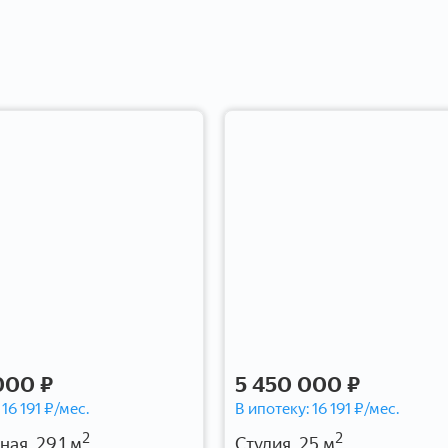
000 ₽
5 450 000 ₽
:
16 191
₽/мес.
В ипотеку:
16 191
₽/мес.
2
2
ная, 29.1 м
Студия, 25 м