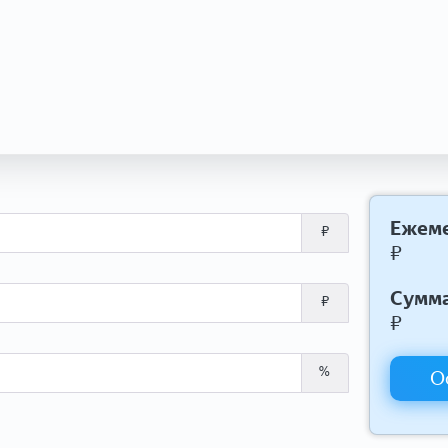
Ежеме
₽
₽
Сумма
₽
₽
%
О