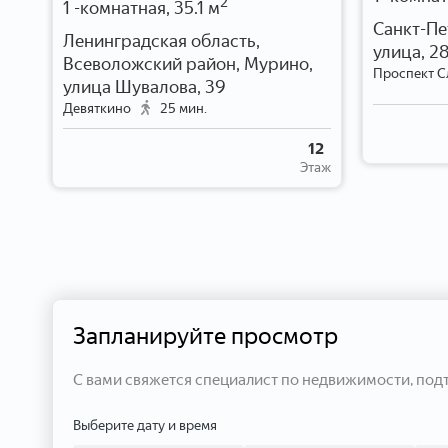
2
1 -комнатная, 35.1 м
Санкт-Пе
Ленинградская область,
ул
улица, 2
Всеволожский район, Мурино,
Проспект С
улица Шувалова, 39
Девяткино
25 мин.
4
таж
12
Этаж
Запланируйте просмотр
С вами свяжется специалист по недвижимости, под
Выберите дату и время