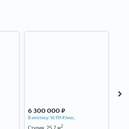
6 300 000 ₽
7 6
В ипотеку:
16 191
₽/мес.
В ипо
2
Студия, 25.7 м