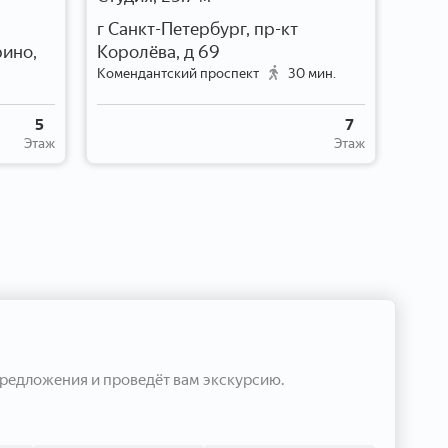
Студи
г Санкт-Петербург, пр-кт
Санк
ино,
Королёва, д 69
Сред
Комендантский проспект
30 мин.
подъе
Звезд
5
7
Этаж
Этаж
редложения и проведёт вам экскурсию.