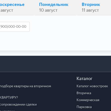
оскресенье
Понедельник
Вторник
 август
10 август
11 август
Каталог
подборе квартиры на вторичном
Каталог новостроек
Вторичка
КВАРТИРУ?
Коммерческая
сопровождении сделки
Парковка