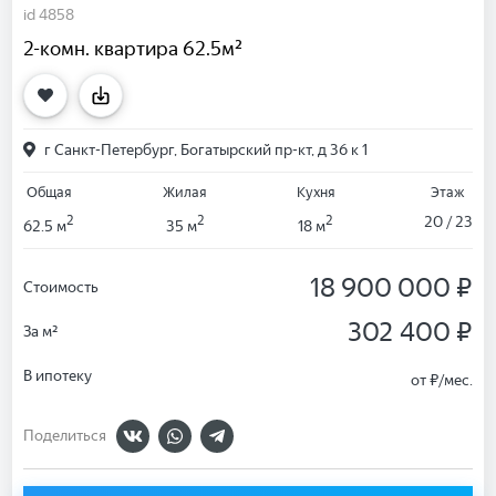
id 4858
2-комн. квартира 62.5м²
г Санкт-Петербург, Богатырский пр-кт, д 36 к 1
Общая
Жилая
Кухня
Этаж
2
2
2
20 / 23
62.5 м
35 м
18 м
18 900 000 ₽
Стоимость
302 400 ₽
За м²
В ипотеку
от
₽/мес.
Поделиться